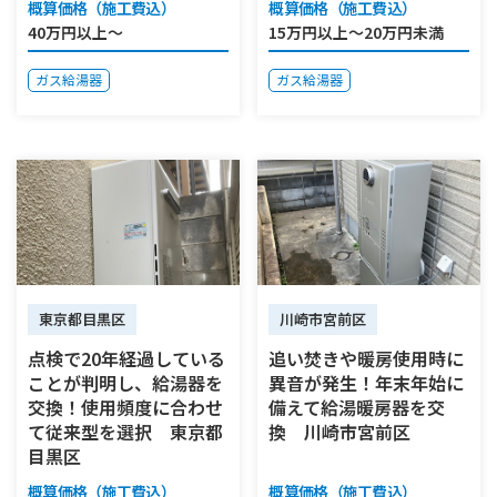
概算価格（施工費込）
概算価格（施工費込）
40万円以上～
15万円以上～20万円未満
ガス給湯器
ガス給湯器
東京都目黒区
川崎市宮前区
点検で20年経過している
追い焚きや暖房使用時に
ことが判明し、給湯器を
異音が発生！年末年始に
交換！使用頻度に合わせ
備えて給湯暖房器を交
て従来型を選択 東京都
換 川崎市宮前区
目黒区
概算価格（施工費込）
概算価格（施工費込）