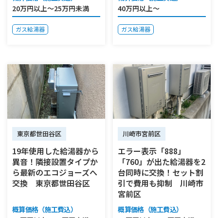
20万円以上～25万円未満
40万円以上～
ガス給湯器
ガス給湯器
東京都世田谷区
川崎市宮前区
19年使用した給湯器から
エラー表示「888」
異音！隣接設置タイプか
「760」が出た給湯器を2
ら最新のエコジョーズへ
台同時に交換！セット割
交換 東京都世田谷区
引で費用も抑制 川崎市
宮前区
概算価格（施工費込）
概算価格（施工費込）