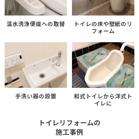
温水洗浄便座への
取替
トイレの床や壁紙の
リ
フォーム
手洗い器の
設置
和式トイレから
洋式ト
イレに
トイレリフォームの
施工事例