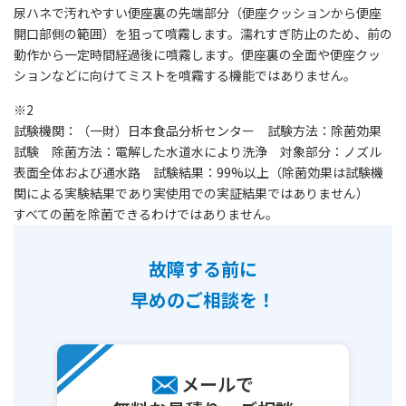
尿ハネで汚れやすい便座裏の先端部分（便座クッションから便座
開口部側の範囲）を狙って噴霧します。濡れすぎ防止のため、前の
動作から一定時間経過後に噴霧します。便座裏の全面や便座クッ
ションなどに向けてミストを噴霧する機能ではありません。
※2
試験機関：（一財）日本食品分析センター 試験方法：除菌効果
試験 除菌方法：電解した水道水により洗浄 対象部分：ノズル
表面全体および通水路 試験結果：99%以上（除菌効果は試験機
関による実験結果であり実使用での実証結果ではありません）
すべての菌を除菌できるわけではありません。
故障する前に
早めのご相談を！
メールで