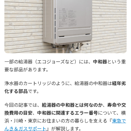
一部の給湯器（エコジョーズなど）には、
中和器
という重
要な部品があります。
浄水器のカートリッジのように、給湯器の中和器は
経年劣
化する部品
です。
今回の記事では、
給湯器の中和器とは何なのか
、
寿命や交
換費用の目安
、
中和器に関連するエラー番号
について、横
浜・川崎・東京にお住まいの方の暮らしを支える『
東急で
んき＆ガスサポート
』が解説します。