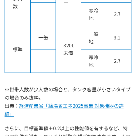
―
数
寒冷
2.7
地
一般
一缶
3.1
地
320L
標準
未満
寒冷
2.7
地
※世帯人数が少人数の場合と、タンク容量が小さいタイプ
の場合のみ抜粋。
出典：
経済産業省「給湯省エネ2025事業 対象機器の詳
細」
さらに、目標基準値＋0.2以上の性能値を有するなど、特