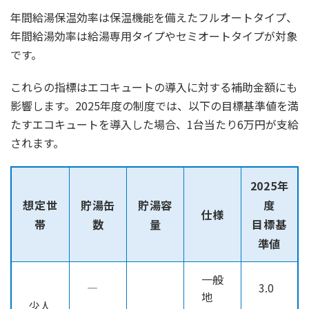
年間給湯保温効率は保温機能を備えたフルオートタイプ、
年間給湯効率は給湯専用タイプやセミオートタイプが対象
です。
これらの指標はエコキュートの導入に対する補助金額にも
影響します。2025年度の制度では、以下の目標基準値を満
たすエコキュートを導入した場合、1台当たり6万円が支給
されます。
2025年
想定世
貯湯缶
貯湯容
度
仕様
帯
数
量
目標基
準値
一般
―
3.0
地
少人