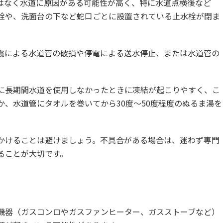
はなく水道に原因がある可能性が高く、特に水道点検後など
栓や、洗面台の下など蛇口ごとに設置されている止水栓が閉ま
震による水道管の破損や停電による送水停止、または水道管の
に長期間水道を使用しなかったときに凍結が起こりやすく、こ
、水道管にタオルを巻いてから30度～50度程度のぬるま湯を
かけることは避けましょう。不具合がある場合は、迷わず専門
ることが大切です。
機器（ガスコンロやガスファンヒーター、ガスストーブなど）