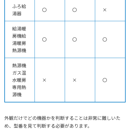
ふろ給
〇
〇
×
湯器
給湯暖
房機給
〇
〇
〇
湯暖房
熱源機
熱源機
ガス温
水暖房
×
×
〇
専用熱
源機
外観だけでどの機器かを判断することは非常に難しいた
め、型番を見て判断する必要があります。