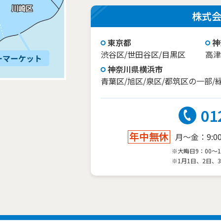
株式
東京都
神
渋谷区/世田谷区/目黒区
高津
神奈川県横浜市
青葉区/旭区/泉区/都筑区の一部/
01
年中無休
月～金：9:00～
※大晦日9：00～1
※1月1日、2日、