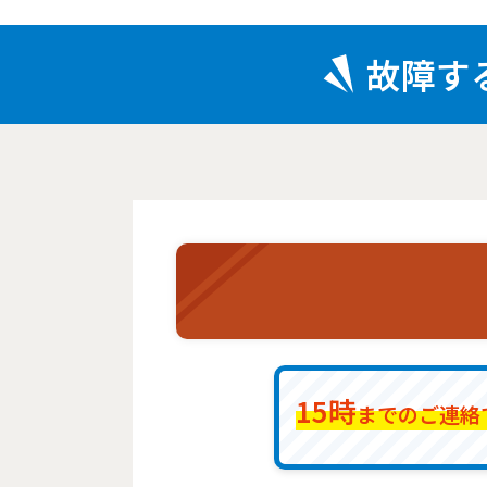
故障す
15時
までのご連絡