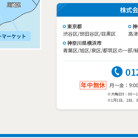
株式
東京都
神
渋谷区/世田谷区/目黒区
高津
神奈川県横浜市
青葉区/旭区/泉区/都筑区の一部/
01
年中無休
月～金：9:00～
※大晦日9：00～1
※1月1日、2日、