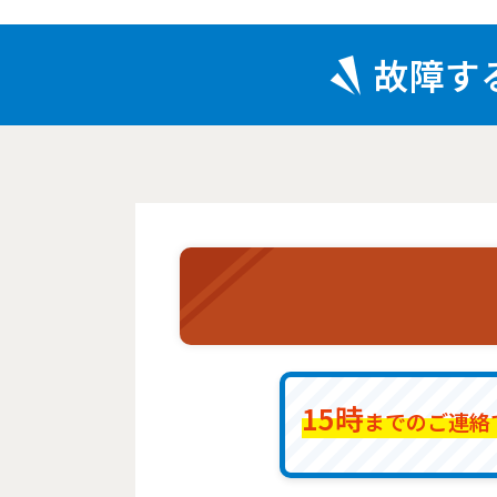
故障す
15時
までのご連絡