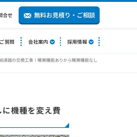
無料お見積り・ご相談
問合せ
ご質問
会社案内
採用情報
給湯器の交換工事！暖房機能ありから暖房機能なし
しに機種を変え費