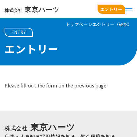
エントリー
トップページ
エントリー（確認）
ENTRY
エントリー
会社情報
事業内容
社員インタビュー
Please fill out the form on the previous page.
福利厚生
数値で見る東京ハーツ
仕事・人を知る
採用情報を知る
働く環境を知る